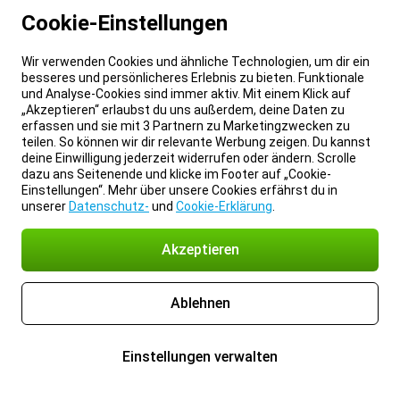
Bestellungen können ab 4 Monate vor Ablauf Deines
Cookie-Einstellungen
aktuellen Vertrags getätigt werden
Sichere Dir das Samsung Galaxy A36 5G 128GB A366
Schwarz schon morgen
Wir verwenden Cookies und ähnliche Technologien, um dir ein
besseres und persönlicheres Erlebnis zu bieten. Funktionale
und Analyse-Cookies sind immer aktiv. Mit einem Klick auf
Wähle Deinen freenet Vertrag
„Akzeptieren“ erlaubst du uns außerdem, deine Daten zu
erfassen und sie mit 3 Partnern zu Marketingzwecken zu
Netz
:
teilen. So können wir dir relevante Werbung zeigen. Du kannst
deine Einwilligung jederzeit widerrufen oder ändern. Scrolle
Telekom
Vodafone
dazu ans Seitenende und klicke im Footer auf „Cookie-
Einstellungen“. Mehr über unsere Cookies erfährst du in
Vertragslaufzeit
:
unserer
Datenschutz-
und
Cookie-Erklärung
.
2 Jahre
Akzeptieren
Wähle Deine SIM-Karte
:
Physische SIM-Karte
eSIM
Ablehnen
50 GB 5G
50 Mbit/s
Einstellungen verwalten
Allnet- und SMS-Flat
Tipp!
+ 30 GB extra
für 5,00 € pro Monat mehr